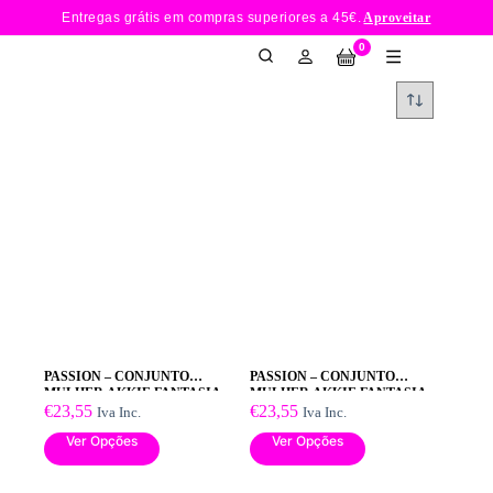
Entregas grátis em compras superiores a
45€.
Aproveitar
0
PASSION – CONJUNTO
PASSION – CONJUNTO
MULHER AKKIE FANTASIA
MULHER AKKIE FANTASIA
DE ENFERMEIRA S/M
€
23,55
DE ENFERMEIRA S/M
€
23,55
Iva Inc.
Iva Inc.
Ver Opções
Ver Opções