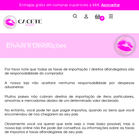
Entregas grátis em compras superiores a
45€.
Aproveitar
0
Envios e Devoluções
Envios e Devoluções
Início
Por favor note que todas as taxas de importação / direitos alfandegários são
de responsabilidade do comprador.
A nossa loja não aceitará nenhuma responsabilidade por despesas
aduaneiras
Muitos países não cobram direitos de importação de itens particulares,
amostras e mercadorias abaixo de um determinado valor declarado.
No entanto, você pode ter que pagar impostos, quando os bens que você
encomendou de nós chegarem ao seu país
Obviamente você vai querer que este seja o mais baixo possível, mas a
nossa loja online não lhe pode dar conselhos ou informações sobre as taxas
de impostos e taxas alfandegárias de seu país.