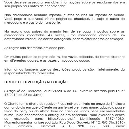
Você deve se assegurar em obter informações sobre os regulamentos em
seu próprio país antes de encomendar.
Não adicionamos nenhum imposto, custos ocultos ou imposto de venda.
Você paga o que você vê na página de checkout, ou seja, o custo da
mercadoria e o custo do transporte.
Na maioria dos países do mundo tem de se pagar impostos sobre as
mercadorias importadas. Às vezes, uma mercadoria abaixo de um
determinado valor ou de certas categorias, podem estar isentos de taxação.
As regras são diferentes em cada país.
Em muitos países as regras são muitas vezes aplicados de forma diferente
em diferentes lugares, e às vezes um pouco ao acaso.
Informamos também que as descrições produtos são, inteiramente, da
responsabilidade do fornecedor.
DIREITO DE DEVOLUÇÃO / RESOLUÇÃO
( Artigo 4º do Decrecto Lei nº 24/2014 de 14 Fevereiro alterado pela Lei nº
47/2014 de 28 de Julho)
O Cliente tem o direito de resolver / rescindir o contrato no prazo de 14 dias a
contar do dia em que o Cliente ou um terceiro em seu nome, adquira a posse
física do bem, ou do último bem no caso de vários bens encomendados
numa única encomenda e entregues em separado. Pode exercer o direito
de resolução para:
https://cacete.pt/
identificação 515741060,
Momentarimentar unipessoal Lda, Rua Diogo Gouveia, Nº 12, R/C Dto. 2810-
052 Laranjeiro, Telemóvel: (+351) 926 688 560, email: