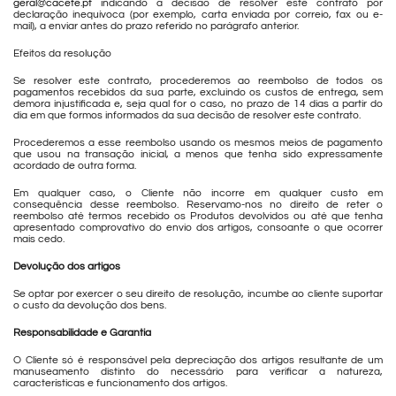
geral@cacete.pt
indicando a decisão de resolver este contrato por
declaração inequívoca (por exemplo, carta enviada por correio, fax ou e-
mail), a enviar antes do prazo referido no parágrafo anterior.
Efeitos da resolução
Se resolver este contrato, procederemos ao reembolso de todos os
pagamentos recebidos da sua parte, excluindo os custos de entrega, sem
demora injustificada e, seja qual for o caso, no prazo de 14 dias a partir do
dia em que formos informados da sua decisão de resolver este contrato.
Procederemos a esse reembolso usando os mesmos meios de pagamento
que usou na transação inicial, a menos que tenha sido expressamente
acordado de outra forma.
Em qualquer caso, o Cliente não incorre em qualquer custo em
consequência desse reembolso. Reservamo-nos no direito de reter o
reembolso até termos recebido os Produtos devolvidos ou até que tenha
apresentado comprovativo do envio dos artigos, consoante o que ocorrer
mais cedo.
Devolução dos artigos
Se optar por exercer o seu direito de resolução, incumbe ao cliente suportar
o custo da devolução dos bens.
Responsabilidade e Garantia
O Cliente só é responsável pela depreciação dos artigos resultante de um
manuseamento distinto do necessário para verificar a natureza,
características e funcionamento dos artigos.