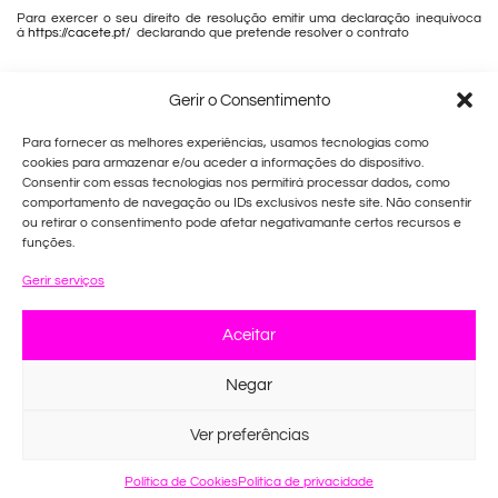
Para exercer o seu direito de resolução emitir uma declaração inequívoca
à
https://cacete.pt/
declarando que pretende resolver o contrato
Gerir o Consentimento
Para fornecer as melhores experiências, usamos tecnologias como
cookies para armazenar e/ou aceder a informações do dispositivo.
Consentir com essas tecnologias nos permitirá processar dados, como
Envios gratuitos em compras superiores a 45€🎁
comportamento de navegação ou IDs exclusivos neste site. Não consentir
ou retirar o consentimento pode afetar negativamante certos recursos e
funções.
Gerir serviços
NEWSLETT
Insira
Subscreve
Contactos
ER
Inscreva-se
aqui o
na nossa
seu e-
mail
Sobre
newsletter e
Aceitar
Nós
receba as
últimas
Legal
novidades
Negar
💌
Ajuda
Ver preferências
0
Política de Cookies
Politica de privacidade