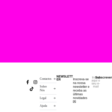
NEWSLETT
Insira
Subscreve
Contactos
Inscreva-se
ER
aqui o
na nossa
seu e-
Sobre
mail
newsletter e
Nós
receba as
últimas
Legal
novidades
💌
Ajuda