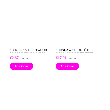
SPENCER & FLEETWOOD –
SHUNGA – KIT DE PÓ DE
PÓ COMESTÍVEL SABOR
MASSAGEM COMESTÍVEL
MORANGO
€
2,67
MANGA
€
17,01
Iva Inc.
Iva Inc.
Adicionar
Adicionar