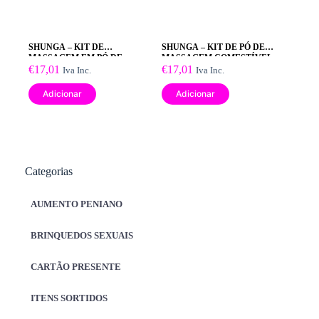
SHUNGA – KIT DE
SHUNGA – KIT DE PÓ DE
MASSAGEM EM PÓ DE
MASSAGEM COMESTÍVEL
COCO COMESTÍVEL
€
17,01
DE MORANGO
€
17,01
Iva Inc.
Iva Inc.
Adicionar
Adicionar
Categorias
AUMENTO PENIANO
BRINQUEDOS SEXUAIS
CARTÃO PRESENTE
ITENS SORTIDOS