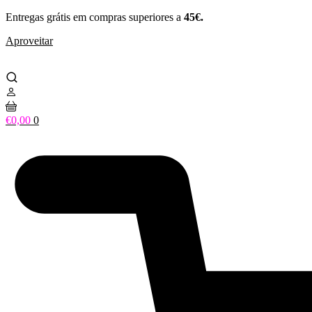
Pular
Entregas grátis em compras superiores a
45€.
para
Aproveitar
o
conteúdo
€
0,00
0