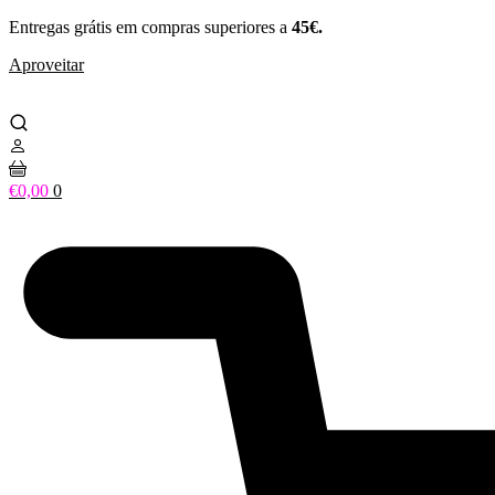
Pular
Entregas grátis em compras superiores a
45€.
para
Aproveitar
o
conteúdo
€
0,00
0