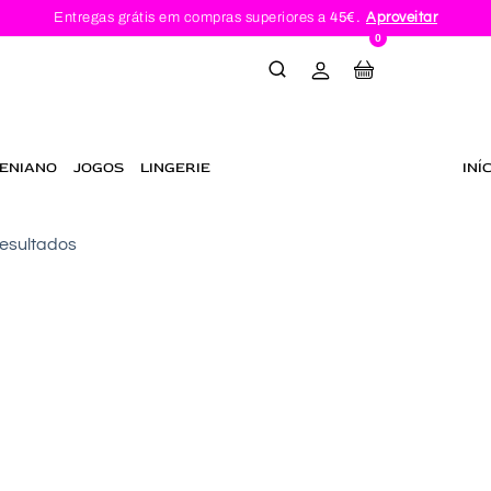
Entregas grátis em compras superiores a
45€.
Aproveitar
0
ENIANO
JOGOS
LINGERIE
INÍ
resultados