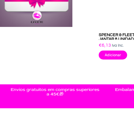
SPENCER & FLEE
JANTAR 8 UNIDA
€
6,13
Iva Inc.
Adicionar
Envios gratuitos em compras superiores
Embalament
a 45€🎁