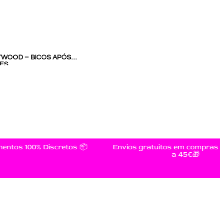
TWOOD – BICOS APÓS
DES
os 100% Discretos 📦
Envios gratuitos em compras su
a 45€🎁