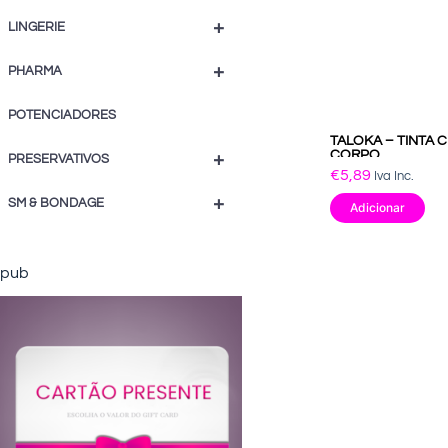
+
LINGERIE
+
PHARMA
POTENCIADORES
TALOKA – TINTA
CORPO
+
PRESERVATIVOS
€
5,89
Iva Inc.
+
SM & BONDAGE
Adicionar
pub