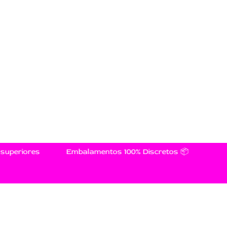
periores
Embalamentos 100% Discretos 📦
Em